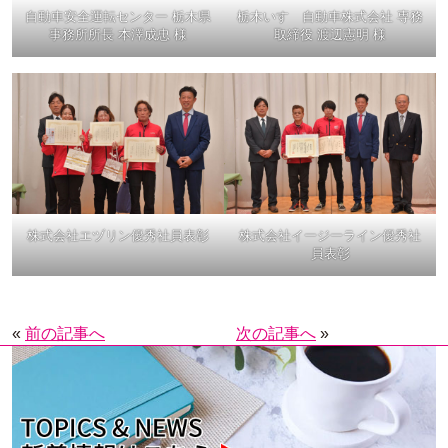
自動車安全運転センター 栃木県
栃木いすゞ自動車株式会社 専務
事務所所長 本澤成忠 様
取締役 渡辺憲明 様
株式会社エヅリン優秀社員表彰
株式会社イージーライン優秀社
員表彰
«
前の記事へ
次の記事へ
»