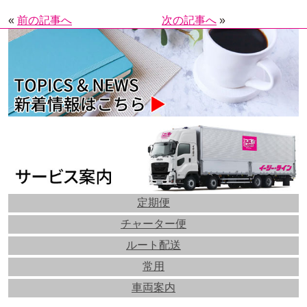
«
前の記事へ
次の記事へ
»
定期便
チャーター便
ルート配送
常用
車両案内